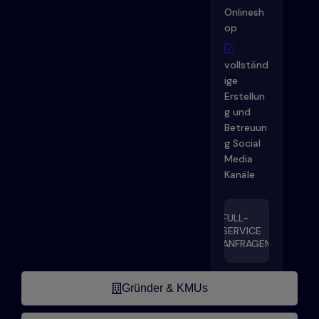
Onlinesh
op
vollständ
ige
Erstellun
g und
Betreuun
g Social
Media
Kanäle
FULL-
SERVICE
ANFRAGEN
Gründer & KMUs