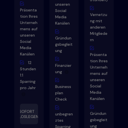
unseren
Präsenta
Social
Vernetzu
tion Ihres
Media
ng mit
Unterneh
Kanälen
anderen
mens auf
Mitgliede
unseren
Gründun
rn
Social
gsbegleit
Media
ung
Kanälen
Präsenta
tion Ihres
12
Finanzier
Unterneh
Stunden
ung
mens auf
1:1
unseren
Sparring
Social
Business
pro Jahr
Media
plan
Kanälen
Check
SOFORT
Gründun
unbegren
LOSLEGEN
gsbegleit
ztes
ung
Sparring