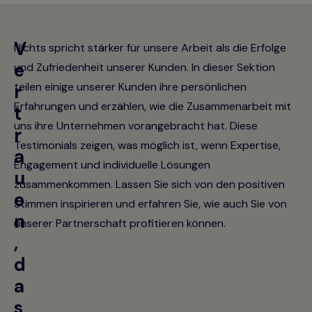
V
Nichts spricht stärker für unsere Arbeit als die Erfolge
e
und Zufriedenheit unserer Kunden. In dieser Sektion
teilen einige unserer Kunden ihre persönlichen
r
Erfahrungen und erzählen, wie die Zusammenarbeit mit
t
uns ihre Unternehmen vorangebracht hat. Diese
r
Testimonials zeigen, was möglich ist, wenn Expertise,
a
Engagement und individuelle Lösungen
u
zusammenkommen. Lassen Sie sich von den positiven
e
Stimmen inspirieren und erfahren Sie, wie auch Sie von
n
unserer Partnerschaft profitieren können.
,
d
a
s