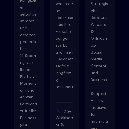
Fähigkeit
Verlässlic
Strategis
en
he
che
selbstbe
Expertise
Beratung,
stimmt
, die Ihre
Website
und
Entschei
&
erhalten
dungen
Onlinesh
persönlic
stärkt
op,
hes
und Ihren
Social-
1:1‑Sparri
Geschäft
Media-
ng, das
serfolg
Content
Ihnen
langfristi
und
Klarheit,
g
Business
Moment
absichert
-
um und
.
Support
echten
– alles
Fortschri
inklusive
tt für Ihr
25+
für
Business
Workboo
nachhalti
ks &
gibt.
ges