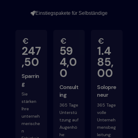
Einstiegspakete für Selbständige
€
€
€
247
59
1.4
,50
4,0
85,
0
00
Sparrin
g
Consult
Solopre
Sie
ing
neur
stärken
365 Tage
365 Tage
Ihre
Unterstü
volle
unterneh
tzung auf
Unterneh
merische
Augenhö
mensbeg
n
he:
leitung: