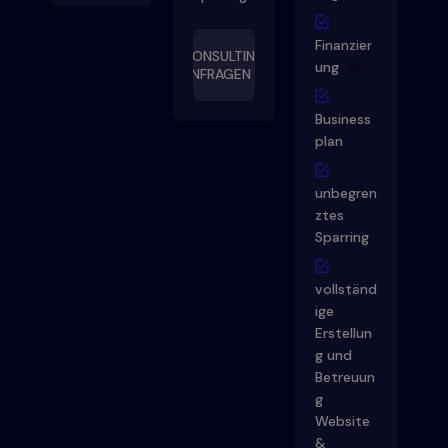
Finanzier
CONSULTING
ung
ANFRAGEN
Business
plan
unbegren
ztes
Sparring
vollständ
ige
Erstellun
g und
Betreuun
g
Website
&