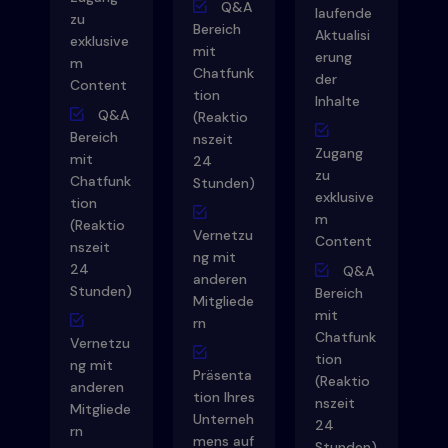
Q&A
laufende
zu
Bereich
Aktualisi
exklusive
mit
erung
m
Chatfunk
der
Content
tion
Inhalte
Q&A
(Reaktio
Bereich
nszeit
Zugang
mit
24
zu
Chatfunk
Stunden)
exklusive
tion
m
(Reaktio
Vernetzu
Content
nszeit
ng mit
24
Q&A
anderen
Stunden)
Bereich
Mitgliede
mit
rn
Chatfunk
Vernetzu
tion
ng mit
Präsenta
(Reaktio
anderen
tion Ihres
nszeit
Mitgliede
Unterneh
24
rn
mens auf
Stunden)