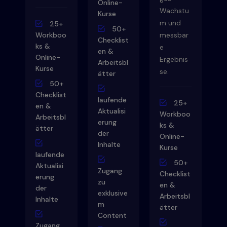
Online-
Wachstu
Kurse
m und
25+
50+
Workboo
messbar
Checklist
ks &
e
en &
Online-
Ergebnis
Arbeitsbl
Kurse
se.
ätter
50+
Checklist
laufende
25+
en &
Aktualisi
Workboo
Arbeitsbl
erung
ks &
ätter
der
Online-
Inhalte
Kurse
laufende
50+
Aktualisi
Zugang
Checklist
erung
zu
en &
der
exklusive
Arbeitsbl
Inhalte
m
ätter
Content
Zugang