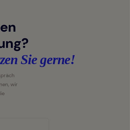
gen
zung?
zen Sie gerne!
spräch
nen, wir
ie