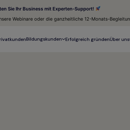
modal-check
ten Sie Ihr Business mit Experten-Support!
 unsere Webinare oder die ganzheitliche 12-Monats-Begleitu
Bildungskunden
rivatkunden
Erfolgreich gründen
Über uns