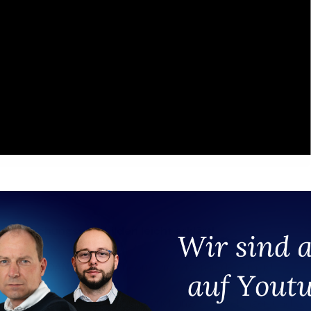
z – Buchungssatz bilden leicht erklärt!
eren Folge
DAN@FLIP
– Theorie umsetzen in der Praxis!
in nur 4 Schritten zum richtigen Buchungssatz gelangen und so