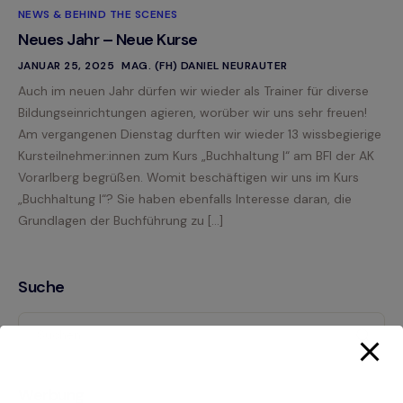
NEWS & BEHIND THE SCENES
Neues Jahr – Neue Kurse
JANUAR 25, 2025
MAG. (FH) DANIEL NEURAUTER
Auch im neuen Jahr dürfen wir wieder als Trainer für diverse
Bildungseinrichtungen agieren, worüber wir uns sehr freuen!
Am vergangenen Dienstag durften wir wieder 13 wissbegierige
Kursteilnehmer:innen zum Kurs „Buchhaltung I“ am BFI der AK
Vorarlberg begrüßen. Womit beschäftigen wir uns im Kurs
„Buchhaltung I“? Sie haben ebenfalls Interesse daran, die
Grundlagen der Buchführung zu […]
Suche
Werbung