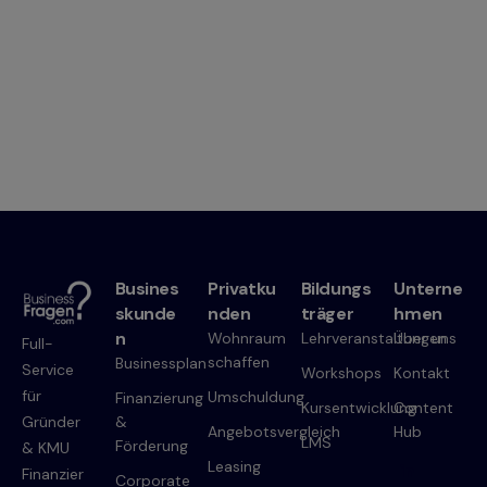
Busines
Privatku
Bildungs
Unterne
skunde
nden
träger
hmen
n
Wohnraum
Lehrveranstaltungen
Über uns
Full-
schaffen
Businessplan
Service
Workshops
Kontakt
für
Umschuldung
Finanzierung
Kursentwicklung
Content
Gründer
&
Angebotsvergleich
Hub
LMS
Förderung
& KMU
Leasing
Finanzier
Corporate