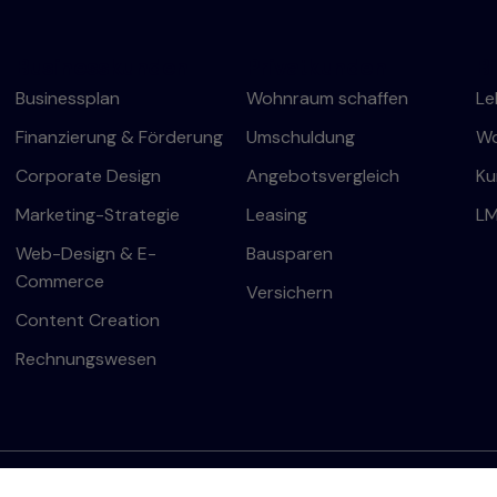
Businesskunden
Privatkunden
B
Businessplan
Wohnraum schaffen
Le
Finanzierung & Förderung
Umschuldung
Wo
Corporate Design
Angebotsvergleich
Ku
Marketing-Strategie
Leasing
L
Web-Design & E-
Bausparen
Commerce
Versichern
Content Creation
Rechnungswesen