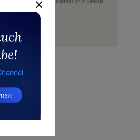
and unreserved self-expression in various
creative endeavors.
View project