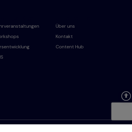
ildungsträger
Unternehmen
hrveranstaltungen
Über uns
rkshops
Kontakt
rsentwicklung
Content Hub
MS