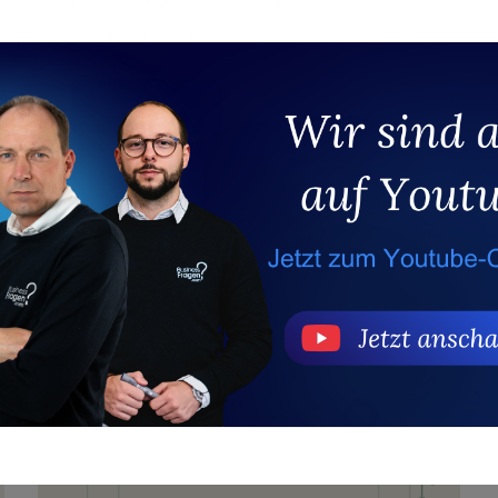
representations in clarifying complex ideas
and information.
View project