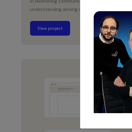
in facilitating communication and
understanding among cultures.
View project