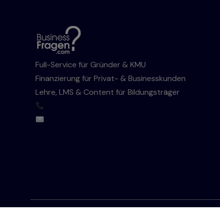
Full-Service für Gründer & KMU
Finanzierung für Privat- & Businesskunden
Lehre, LMS & Content für Bildungsträger
Telefon: +43 664 244 73 39
E-Mail: office@businessfragen.com